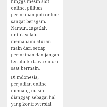
hingga mesin slot
online, pilihan
permainan judi online
sangat beragam.
Namun, ingatlah
untuk selalu
memahami aturan
main dari setiap
permainan dan jangan
terlalu terbawa emosi
saat bermain.
Di Indonesia,
perjudian online
memang masih
dianggap sebagai hal
yang kontroversial.