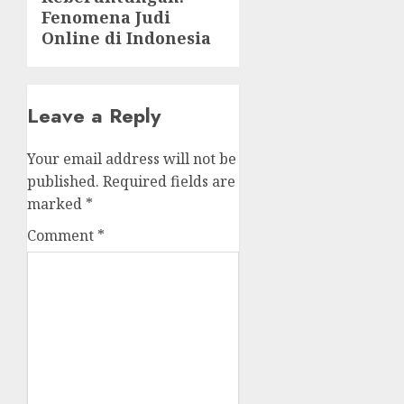
post:
Fenomena Judi
Online di Indonesia
Leave a Reply
Your email address will not be
published.
Required fields are
marked
*
Comment
*