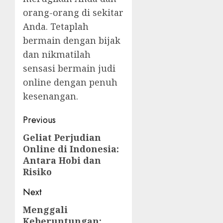
orang-orang di sekitar
Anda. Tetaplah
bermain dengan bijak
dan nikmatilah
sensasi bermain judi
online dengan penuh
kesenangan.
Continue
Previous
Reading
Geliat Perjudian
Previous
Online di Indonesia:
post:
Antara Hobi dan
Risiko
Next
Menggali
Next
Keberuntungan: