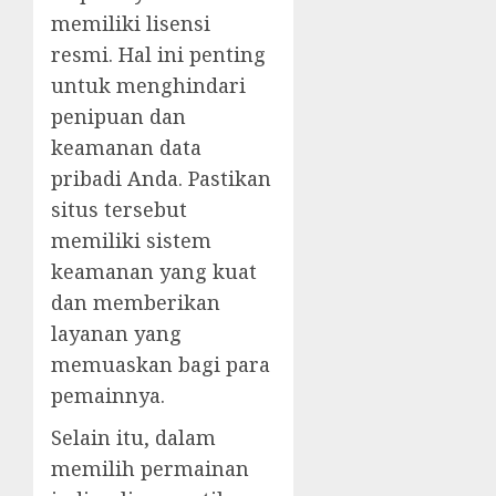
memiliki lisensi
resmi. Hal ini penting
untuk menghindari
penipuan dan
keamanan data
pribadi Anda. Pastikan
situs tersebut
memiliki sistem
keamanan yang kuat
dan memberikan
layanan yang
memuaskan bagi para
pemainnya.
Selain itu, dalam
memilih permainan