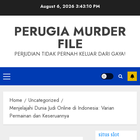
Skip
August 6, 2026
3:43:11 PM
to
content
PERUGIA MURDER
FILE
PERJUDIAN TIDAK PERNAH KELUAR DARI GAYA!
Primary
Menu
Home
Uncategorized
Menjelajahi Dunia Judi Online di Indonesia: Varian
Permainan dan Keseruannya
situs slot