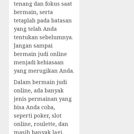
tenang dan fokus saat
bermain, serta
tetaplah pada batasan
yang telah Anda
tentukan sebelumnya.
Jangan sampai
bermain judi online
menjadi kebiasaan
yang merugikan Anda.
Dalam bermain judi
online, ada banyak
jenis permainan yang
bisa Anda coba,
seperti poker, slot
online, roulette, dan
masih banyak lagi.