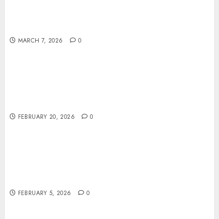
Menggali Keuntungan dari Dunia Judi Online di
Indonesia
MARCH 7, 2026
0
Menjelajahi Dunia Judi Online: Popularitas
Permainan Online di Indonesia
FEBRUARY 20, 2026
0
Keberuntungan di Ujung Jari: Fenomena Judi
Online di Indonesia
FEBRUARY 5, 2026
0