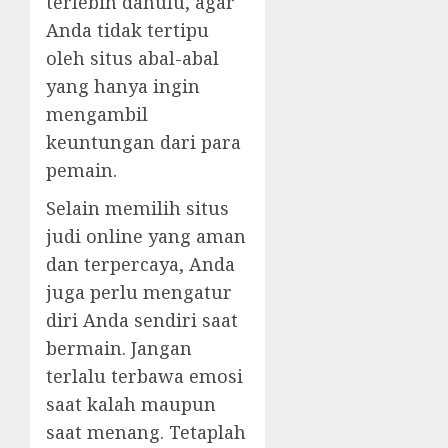
terlebih dahulu, agar
Anda tidak tertipu
oleh situs abal-abal
yang hanya ingin
mengambil
keuntungan dari para
pemain.
Selain memilih situs
judi online yang aman
dan terpercaya, Anda
juga perlu mengatur
diri Anda sendiri saat
bermain. Jangan
terlalu terbawa emosi
saat kalah maupun
saat menang. Tetaplah