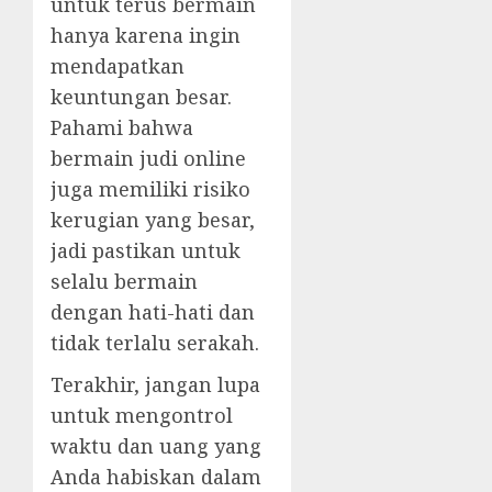
untuk terus bermain
hanya karena ingin
mendapatkan
keuntungan besar.
Pahami bahwa
bermain judi online
juga memiliki risiko
kerugian yang besar,
jadi pastikan untuk
selalu bermain
dengan hati-hati dan
tidak terlalu serakah.
Terakhir, jangan lupa
untuk mengontrol
waktu dan uang yang
Anda habiskan dalam