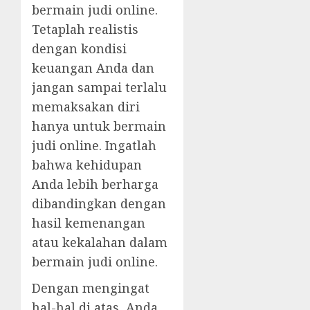
bermain judi online.
Tetaplah realistis
dengan kondisi
keuangan Anda dan
jangan sampai terlalu
memaksakan diri
hanya untuk bermain
judi online. Ingatlah
bahwa kehidupan
Anda lebih berharga
dibandingkan dengan
hasil kemenangan
atau kekalahan dalam
bermain judi online.
Dengan mengingat
hal-hal di atas, Anda