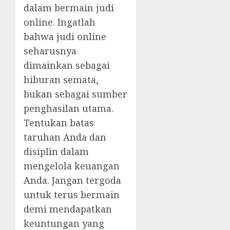
dalam bermain judi
online. Ingatlah
bahwa judi online
seharusnya
dimainkan sebagai
hiburan semata,
bukan sebagai sumber
penghasilan utama.
Tentukan batas
taruhan Anda dan
disiplin dalam
mengelola keuangan
Anda. Jangan tergoda
untuk terus bermain
demi mendapatkan
keuntungan yang