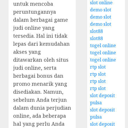
slot online
untuk mencoba
demo slot
peruntungannya
demo slot
dalam berbagai game
demo slot
judi online yang
slot88
tersedia. Hal ini tidak
slot88
lepas dari kemudahan
togel online
akses yang
togel online
ditawarkan oleh situs
togel online
rtp slot
judi online, serta
rtp slot
berbagai bonus dan
rtp slot
promo menarik yang
rtp slot
disediakan. Namun,
slot deposit
sebelum Anda terjun
pulsa
dalam dunia perjudian
slot deposit
online, ada beberapa
pulsa
hal yang perlu Anda
slot deposit