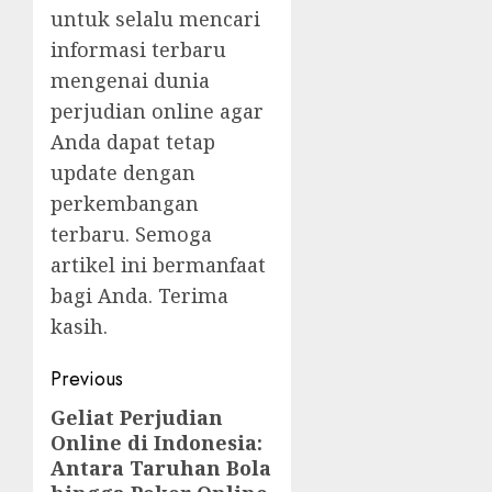
untuk selalu mencari
informasi terbaru
mengenai dunia
perjudian online agar
Anda dapat tetap
update dengan
perkembangan
terbaru. Semoga
artikel ini bermanfaat
bagi Anda. Terima
kasih.
Continue
Previous
Reading
Geliat Perjudian
Previous
Online di Indonesia:
post:
Antara Taruhan Bola