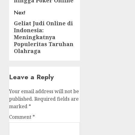
hingga Poker Online
Next
Geliat Judi Online di
Next
Indonesia:
post:
Meningkatnya
Populeritas Taruhan
Olahraga
Leave a Reply
Your email address will not be
published.
Required fields are
marked
*
Comment
*