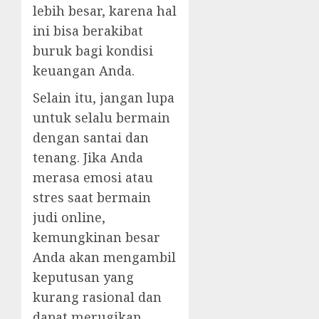
lebih besar, karena hal
ini bisa berakibat
buruk bagi kondisi
keuangan Anda.
Selain itu, jangan lupa
untuk selalu bermain
dengan santai dan
tenang. Jika Anda
merasa emosi atau
stres saat bermain
judi online,
kemungkinan besar
Anda akan mengambil
keputusan yang
kurang rasional dan
dapat merugikan