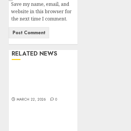
Save my name, email, and
website in this browser for
the next time I comment.
RELATED NEWS
Menggali Potensi Judi
Online di Indonesia: Dari
Poker Hingga Taruhan
Olahraga
MARCH 22, 2026
0
Menggali Keuntungan
dari Dunia Judi Online di