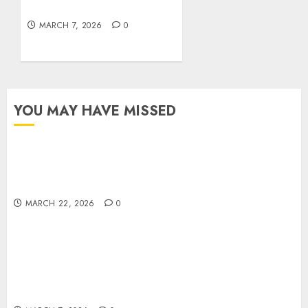
Indonesia
MARCH 7, 2026
0
YOU MAY HAVE MISSED
Menggali Potensi Judi Online di Indonesia: Dari
Poker Hingga Taruhan Olahraga
MARCH 22, 2026
0
Menggali Keuntungan dari Dunia Judi Online di
Indonesia