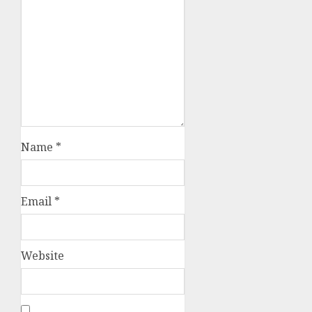
Name
*
Email
*
Website