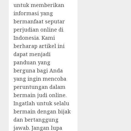
untuk memberikan
informasi yang
bermanfaat seputar
perjudian online di
Indonesia. Kami
berharap artikel ini
dapat menjadi
panduan yang
berguna bagi Anda
yang ingin mencoba
peruntungan dalam
bermain judi online.
Ingatlah untuk selalu
bermain dengan bijak
dan bertanggung
jawab. Jangan lupa