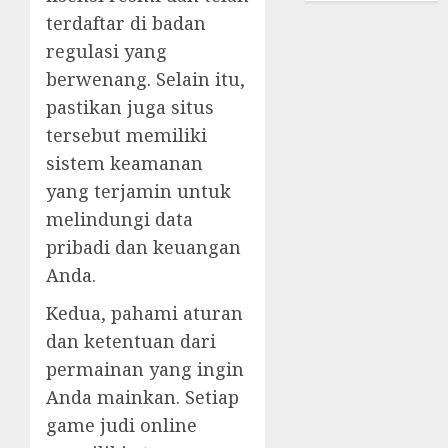
terdaftar di badan
regulasi yang
berwenang. Selain itu,
pastikan juga situs
tersebut memiliki
sistem keamanan
yang terjamin untuk
melindungi data
pribadi dan keuangan
Anda.
Kedua, pahami aturan
dan ketentuan dari
permainan yang ingin
Anda mainkan. Setiap
game judi online