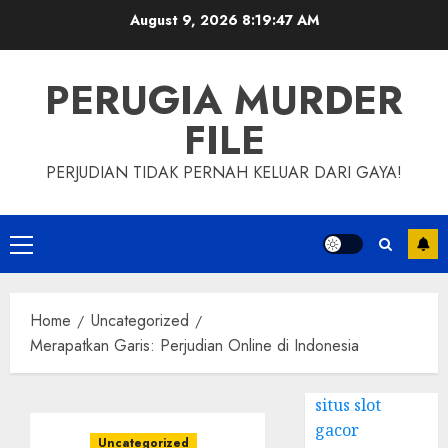
Skip
August 9, 2026
8:19:48 AM
to
content
PERUGIA MURDER
FILE
PERJUDIAN TIDAK PERNAH KELUAR DARI GAYA!
Primary
Menu
Home
Uncategorized
Merapatkan Garis: Perjudian Online di Indonesia
situs slot
gacor
Uncategorized