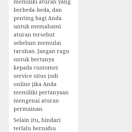
memiliki aturan yang
berbeda-beda, dan
penting bagi Anda
untuk memahami
aturan tersebut
sebelum memulai
taruhan. Jangan ragu
untuk bertanya
kepada customer
service situs judi
online jika Anda
memiliki pertanyaan
mengenai aturan
permainan.
Selain itu, hindari
terlalu bernafsu