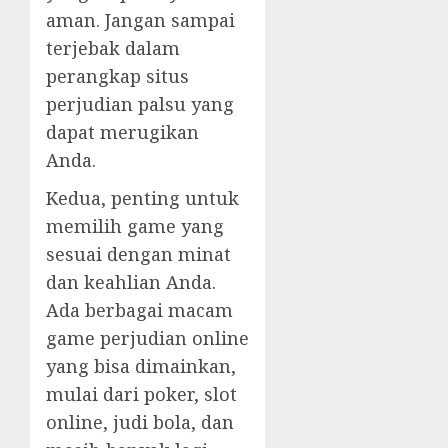
aman. Jangan sampai
terjebak dalam
perangkap situs
perjudian palsu yang
dapat merugikan
Anda.
Kedua, penting untuk
memilih game yang
sesuai dengan minat
dan keahlian Anda.
Ada berbagai macam
game perjudian online
yang bisa dimainkan,
mulai dari poker, slot
online, judi bola, dan