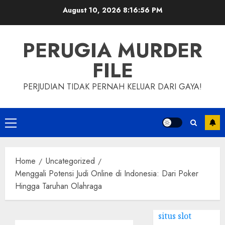
Skip
August 10, 2026
8:16:57 PM
to
content
PERUGIA MURDER
FILE
PERJUDIAN TIDAK PERNAH KELUAR DARI GAYA!
Primary
Menu
Home
Uncategorized
Menggali Potensi Judi Online di Indonesia: Dari Poker
Hingga Taruhan Olahraga
situs slot