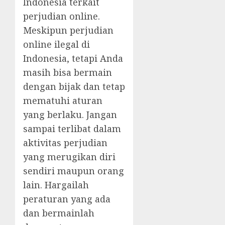
Indonesia terkait
perjudian online.
Meskipun perjudian
online ilegal di
Indonesia, tetapi Anda
masih bisa bermain
dengan bijak dan tetap
mematuhi aturan
yang berlaku. Jangan
sampai terlibat dalam
aktivitas perjudian
yang merugikan diri
sendiri maupun orang
lain. Hargailah
peraturan yang ada
dan bermainlah