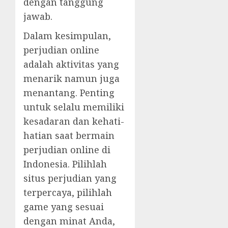
dengan tanggung
jawab.
Dalam kesimpulan,
perjudian online
adalah aktivitas yang
menarik namun juga
menantang. Penting
untuk selalu memiliki
kesadaran dan kehati-
hatian saat bermain
perjudian online di
Indonesia. Pilihlah
situs perjudian yang
terpercaya, pilihlah
game yang sesuai
dengan minat Anda,