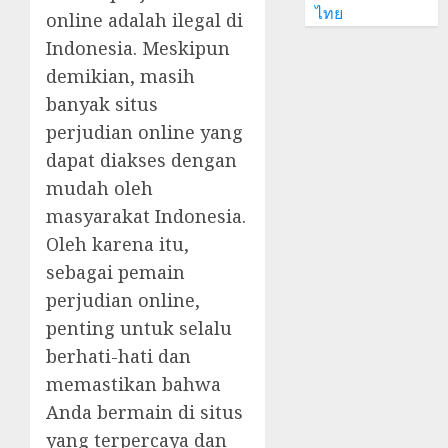
ไทย
online adalah ilegal di
Indonesia. Meskipun
demikian, masih
banyak situs
perjudian online yang
dapat diakses dengan
mudah oleh
masyarakat Indonesia.
Oleh karena itu,
sebagai pemain
perjudian online,
penting untuk selalu
berhati-hati dan
memastikan bahwa
Anda bermain di situs
yang terpercaya dan