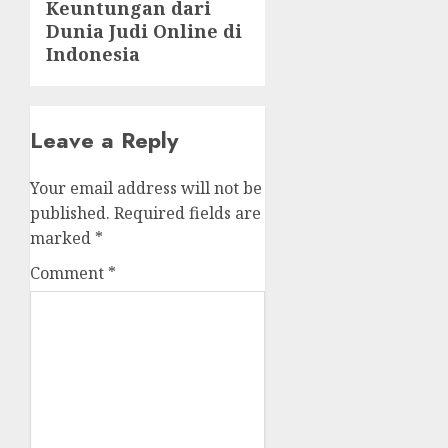
Keuntungan dari
post:
Dunia Judi Online di
Indonesia
Leave a Reply
Your email address will not be
published.
Required fields are
marked
*
Comment
*