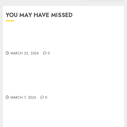
YOU MAY HAVE MISSED
Menggali Potensi Judi Online di Indonesia: Dari
Poker Hingga Taruhan Olahraga
MARCH 22, 2026
0
Menggali Keuntungan dari Dunia Judi Online di
Indonesia
MARCH 7, 2026
0