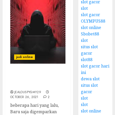
slot gacor
slot
slot gacor
OLYMPUS88
slot online
Sbobet88
slot
situs slot
gacor
judi online
slot88
slot gacor hari
ini
Peretasan Website
dewa slot
pemerintahan untuk
situs slot
tujuan judi online
gacor
JEALOUSPYGMY29
OCTOBER 26, 2021
2
slot
slot
beberapa hari yang lalu,
slot online
Baru saja digemparkan