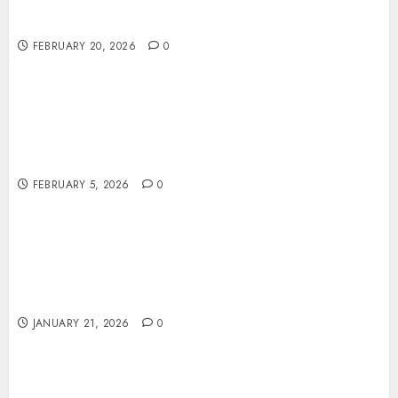
Menjelajahi Dunia Judi Online: Popularitas
Permainan Online di Indonesia
FEBRUARY 20, 2026
0
Keberuntungan di Ujung Jari: Fenomena Judi
Online di Indonesia
FEBRUARY 5, 2026
0
Geliat Judi Online di Indonesia: Meningkatnya
Populeritas Taruhan Olahraga
JANUARY 21, 2026
0