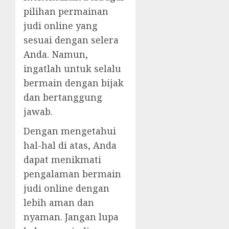
pilihan permainan
judi online yang
sesuai dengan selera
Anda. Namun,
ingatlah untuk selalu
bermain dengan bijak
dan bertanggung
jawab.
Dengan mengetahui
hal-hal di atas, Anda
dapat menikmati
pengalaman bermain
judi online dengan
lebih aman dan
nyaman. Jangan lupa