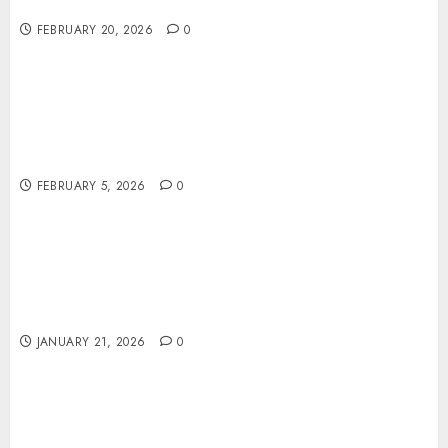
Permainan Online di Indonesia
FEBRUARY 20, 2026
0
Keberuntungan di Ujung Jari: Fenomena Judi
Online di Indonesia
FEBRUARY 5, 2026
0
Geliat Judi Online di Indonesia: Meningkatnya
Populeritas Taruhan Olahraga
JANUARY 21, 2026
0