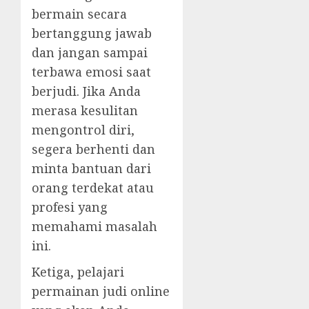
bermain secara
bertanggung jawab
dan jangan sampai
terbawa emosi saat
berjudi. Jika Anda
merasa kesulitan
mengontrol diri,
segera berhenti dan
minta bantuan dari
orang terdekat atau
profesi yang
memahami masalah
ini.
Ketiga, pelajari
permainan judi online