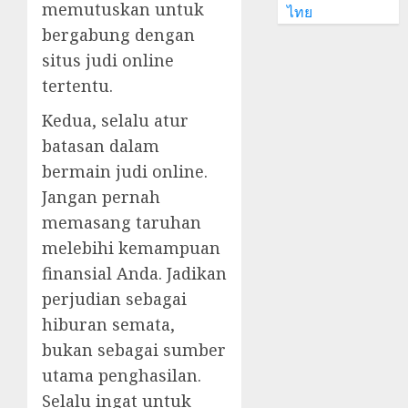
memutuskan untuk
ไทย
bergabung dengan
situs judi online
tertentu.
Kedua, selalu atur
batasan dalam
bermain judi online.
Jangan pernah
memasang taruhan
melebihi kemampuan
finansial Anda. Jadikan
perjudian sebagai
hiburan semata,
bukan sebagai sumber
utama penghasilan.
Selalu ingat untuk