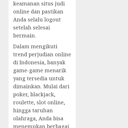
keamanan situs judi
online dan pastikan
Anda selalu logout
setelah selesai
bermain.
Dalam mengikuti
trend perjudian online
di Indonesia, banyak
game-game menarik
yang tersedia untuk
dimainkan. Mulai dari
poker, blackjack,
roulette, slot online,
hingga taruhan
olahraga, Anda bisa
menemukan berbagai