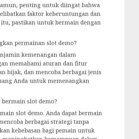
Namun, penting untuk diingat bahwa
elibatkan faktor keberuntungan dan
 itu, pastikan untuk bermain dengan
ngkan permainan slot demo?
menjamin kemenangan dalam
gan memahami aturan dan fitur
n bijak, dan mencoba berbagai jenis
eluang Anda untuk memenangkan
m bermain slot demo?
rmain slot demo. Anda dapat bermain
encoba berbagai strategi tanpa
kan kebebasan bagi pemain untuk