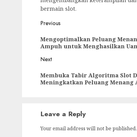
mengembangkan keterampilan da
bermain slot.
Continue
Previous
Reading
Previous
Mengoptimalkan Peluang Menang
post:
Ampuh untuk Menghasilkan Ua
Next
Next
Membuka Tabir Algoritma Slot D
post:
Meningkatkan Peluang Menang 
Leave a Reply
Your email address will not be published.