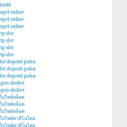
slot88
togel online
togel online
togel online
tp slot
tp slot
tp slot
tp slot
lot deposit pulsa
lot deposit pulsa
lot deposit pulsa
agen sbobet
agen sbobet
ว็บไซต์สล็อต
ว็บไซต์สล็อต
ว็บไซต์สล็อต
เว็บไซต์คาสิโนไทย
เว็บไซต์คาสิโนไทย