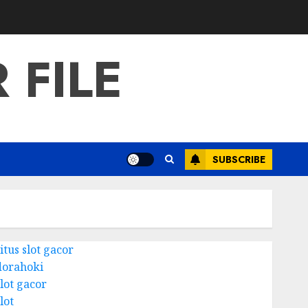
 FILE
SUBSCRIBE
itus slot gacor
dorahoki
slot gacor
lot