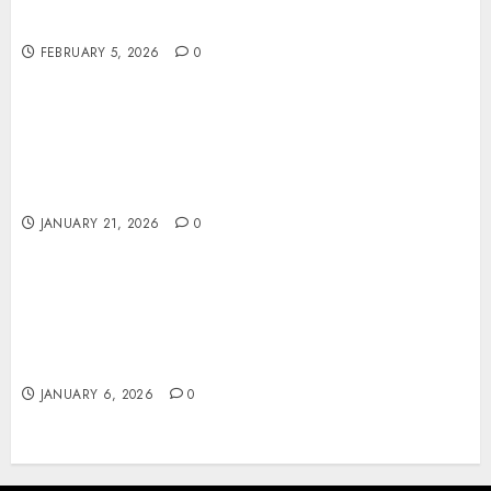
Online di Indonesia
FEBRUARY 5, 2026
0
Geliat Judi Online di Indonesia: Meningkatnya
Populeritas Taruhan Olahraga
JANUARY 21, 2026
0
Merapatkan Garis: Perjudian Online di
Indonesia
JANUARY 6, 2026
0