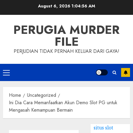
Skip
August 6, 2026
1:04:57 AM
to
content
PERUGIA MURDER
FILE
PERJUDIAN TIDAK PERNAH KELUAR DARI GAYA!
Primary
Menu
Home
Uncategorized
Ini Dia Cara Memanfaatkan Akun Demo Slot PG untuk
Mengasah Kemampuan Bermain
situs slot