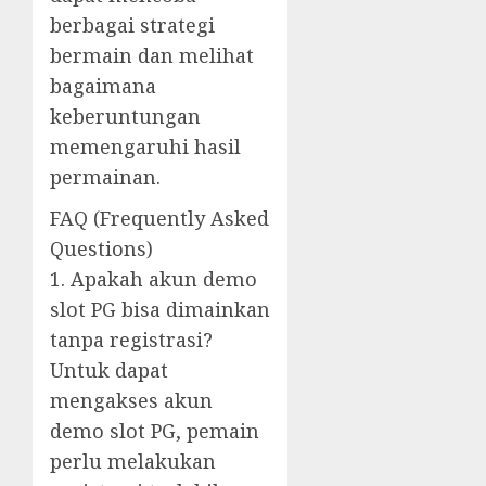
berbagai strategi
bermain dan melihat
bagaimana
keberuntungan
memengaruhi hasil
permainan.
FAQ (Frequently Asked
Questions)
1. Apakah akun demo
slot PG bisa dimainkan
tanpa registrasi?
Untuk dapat
mengakses akun
demo slot PG, pemain
perlu melakukan