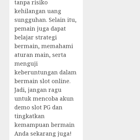
tanpa risiko
kehilangan uang
sungguhan. Selain itu,
pemain juga dapat
belajar strategi
bermain, memahami
aturan main, serta
menguji
keberuntungan dalam
bermain slot online.
Jadi, jangan ragu
untuk mencoba akun
demo slot PG dan
tingkatkan
kemampuan bermain
Anda sekarang juga!