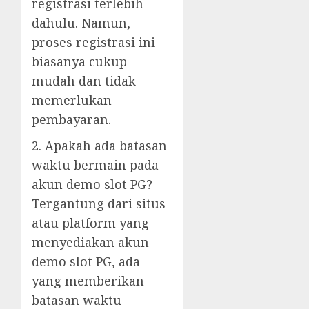
registrasi terlebih
dahulu. Namun,
proses registrasi ini
biasanya cukup
mudah dan tidak
memerlukan
pembayaran.
2. Apakah ada batasan
waktu bermain pada
akun demo slot PG?
Tergantung dari situs
atau platform yang
menyediakan akun
demo slot PG, ada
yang memberikan
batasan waktu