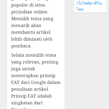
เว็บไซต์คาสิโน
populer di situs
ไทย
perjudian online.
Memilih tema yang
menarik akan
membantu artikel
lebih diminati oleh
pembaca.
Selain memilih tema
yang relevan, penting
juga untuk
menerapkan prinsip
EAT dari Google dalam
penulisan artikel.
Prinsip EAT adalah
singkatan dari