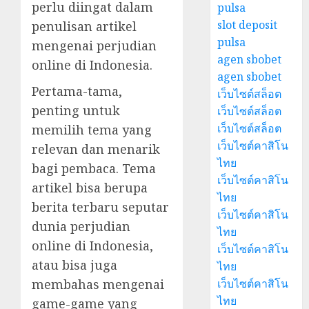
perlu diingat dalam
pulsa
slot deposit
penulisan artikel
pulsa
mengenai perjudian
agen sbobet
online di Indonesia.
agen sbobet
Pertama-tama,
เว็บไซต์สล็อต
penting untuk
เว็บไซต์สล็อต
เว็บไซต์สล็อต
memilih tema yang
เว็บไซต์คาสิโน
relevan dan menarik
ไทย
bagi pembaca. Tema
เว็บไซต์คาสิโน
artikel bisa berupa
ไทย
berita terbaru seputar
เว็บไซต์คาสิโน
dunia perjudian
ไทย
online di Indonesia,
เว็บไซต์คาสิโน
atau bisa juga
ไทย
membahas mengenai
เว็บไซต์คาสิโน
ไทย
game-game yang