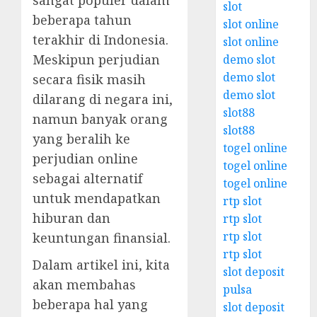
sangat populer dalam
slot
beberapa tahun
slot online
terakhir di Indonesia.
slot online
Meskipun perjudian
demo slot
demo slot
secara fisik masih
demo slot
dilarang di negara ini,
slot88
namun banyak orang
slot88
yang beralih ke
togel online
perjudian online
togel online
sebagai alternatif
togel online
untuk mendapatkan
rtp slot
hiburan dan
rtp slot
rtp slot
keuntungan finansial.
rtp slot
Dalam artikel ini, kita
slot deposit
akan membahas
pulsa
beberapa hal yang
slot deposit