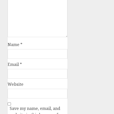
Name
*
Email
*
Website
Save my name, email, and