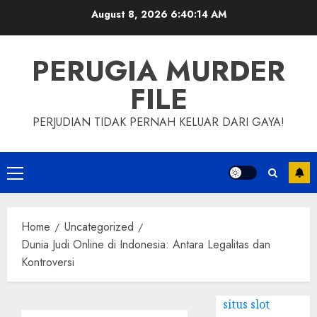
Skip
August 8, 2026
6:40:15 AM
to
content
PERUGIA MURDER
FILE
PERJUDIAN TIDAK PERNAH KELUAR DARI GAYA!
Primary
Menu
Home
Uncategorized
Dunia Judi Online di Indonesia: Antara Legalitas dan
Kontroversi
situs slot