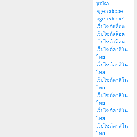
pulsa
agen sbobet
agen sbobet
เว็บไซต์สล็อต
เว็บไซต์สล็อต
เว็บไซต์สล็อต
เว็บไซต์คาสิโน
ไทย
เว็บไซต์คาสิโน
ไทย
เว็บไซต์คาสิโน
ไทย
เว็บไซต์คาสิโน
ไทย
เว็บไซต์คาสิโน
ไทย
เว็บไซต์คาสิโน
ไทย