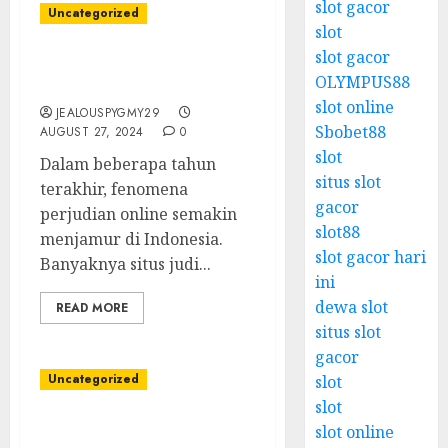
slot gacor
Uncategorized
slot
slot gacor
“Maju Bersama Perjudian
OLYMPUS88
Online di Indonesia”
slot online
JEALOUSPYGMY29
Sbobet88
AUGUST 27, 2024
0
slot
Dalam beberapa tahun
situs slot
terakhir, fenomena
gacor
perjudian online semakin
slot88
menjamur di Indonesia.
slot gacor hari
Banyaknya situs judi...
ini
dewa slot
READ MORE
situs slot
gacor
Uncategorized
slot
slot
Mengungkap Kebijakan
slot online