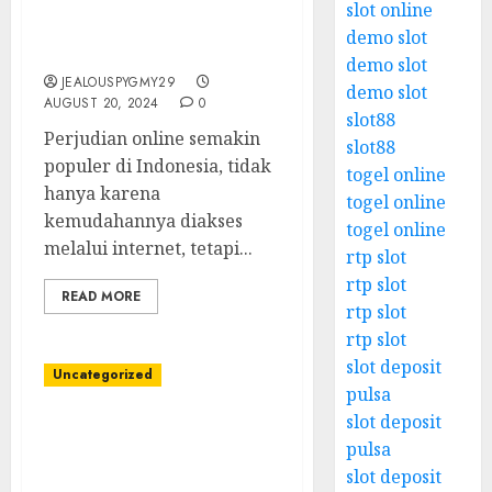
Perjudian Online di
slot online
Indonesia: Peluang dan
demo slot
Tantangan
demo slot
JEALOUSPYGMY29
demo slot
AUGUST 20, 2024
0
slot88
Perjudian online semakin
slot88
populer di Indonesia, tidak
togel online
hanya karena
togel online
kemudahannya diakses
togel online
melalui internet, tetapi...
rtp slot
rtp slot
READ MORE
rtp slot
rtp slot
slot deposit
Uncategorized
pulsa
slot deposit
Menelusuri Dunia Judi
pulsa
Online di Indonesia: Dari
slot deposit
Slot Online Hingga Poker