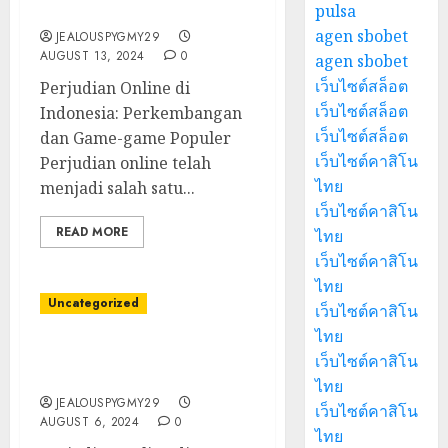
Online
pulsa
agen sbobet
JEALOUSPYGMY29
AUGUST 13, 2024
0
agen sbobet
เว็บไซต์สล็อต
Perjudian Online di
เว็บไซต์สล็อต
Indonesia: Perkembangan
เว็บไซต์สล็อต
dan Game-game Populer
เว็บไซต์คาสิโน
Perjudian online telah
ไทย
menjadi salah satu...
เว็บไซต์คาสิโน
READ MORE
ไทย
เว็บไซต์คาสิโน
ไทย
Uncategorized
เว็บไซต์คาสิโน
ไทย
Menguak Jejak Dunia
เว็บไซต์คาสิโน
Judi Online di Indonesia
ไทย
JEALOUSPYGMY29
เว็บไซต์คาสิโน
AUGUST 6, 2024
0
ไทย