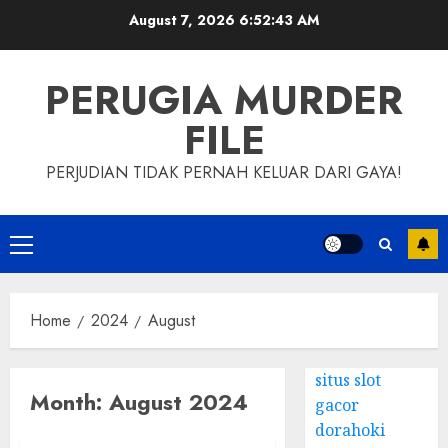
Skip
August 7, 2026
6:52:43 AM
to
content
PERUGIA MURDER
FILE
PERJUDIAN TIDAK PERNAH KELUAR DARI GAYA!
Primary
Menu
Home
2024
August
situs slot
Month:
August 2024
gacor
dorahoki