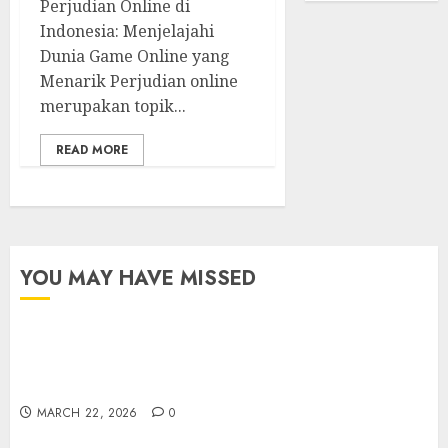
Perjudian Online di
Indonesia: Menjelajahi
Dunia Game Online yang
Menarik Perjudian online
merupakan topik...
READ MORE
YOU MAY HAVE MISSED
Menggali Potensi Judi Online di Indonesia: Dari
Poker Hingga Taruhan Olahraga
MARCH 22, 2026
0