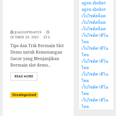
agen sbobet
Tips dan Trik Bermain
agen sbobet
Slot Demo untuk
เว็บไซต์สล็อต
Kemenangan Gacor yang
เว็บไซต์สล็อต
Menjanjikan
เว็บไซต์สล็อต
JEALOUSPYGMY29
เว็บไซต์คาสิโน
OCTOBER 29, 2023
0
ไทย
Tips dan Trik Bermain Slot
เว็บไซต์คาสิโน
Demo untuk Kemenangan
ไทย
Gacor yang Menjanjikan
เว็บไซต์คาสิโน
Bermain slot demo...
ไทย
เว็บไซต์คาสิโน
READ MORE
ไทย
เว็บไซต์คาสิโน
ไทย
Uncategorized
เว็บไซต์คาสิโน
ไทย
Mengungkap Rahasia
Slot Demo yang Selalu