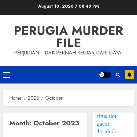
Skip
August 10, 2026
7:08:48 PM
to
content
PERUGIA MURDER
FILE
PERJUDIAN TIDAK PERNAH KELUAR DARI GAYA!
Primary
Menu
Home
2023
October
situs slot
Month:
October 2023
gacor
dorahoki