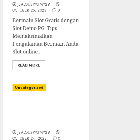
JEALOUSPYGMY29
OCTOBER 25, 2023
0
Bermain Slot Gratis dengan
Slot Demo PG: Tips
Memaksimalkan
Pengalaman Bermain Anda
Slot online...
READ MORE
Uncategorized
Menjajal Fitur dan
Kelebihan Slot Demo PG:
Persiapkan Strategi
Terbaik Anda
JEALOUSPYGMY29
OCTOBER 24, 2023
0