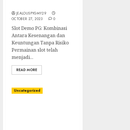
Risiko
JEALOUSPYGMY29
OCTOBER 27, 2023
0
Slot Demo PG: Kombinasi
Antara Kesenangan dan
Keuntungan Tanpa Risiko
Permainan slot telah
menjadi...
READ MORE
Uncategorized
Mengapa Slot Demo PG
Layak Dicoba: Bermain
Tanpa Batas dan
Menangkan Hadiah