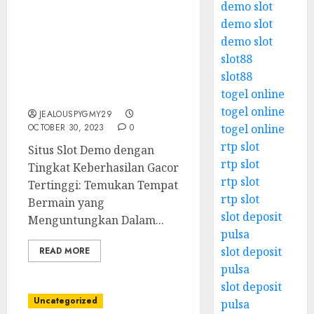
demo slot
Situs Slot Demo dengan
demo slot
Tingkat Keberhasilan
demo slot
Gacor Tertinggi:
slot88
Temukan Tempat
slot88
Bermain yang
togel online
Menguntungkan
togel online
JEALOUSPYGMY29
OCTOBER 30, 2023
0
togel online
rtp slot
Situs Slot Demo dengan
rtp slot
Tingkat Keberhasilan Gacor
rtp slot
Tertinggi: Temukan Tempat
rtp slot
Bermain yang
slot deposit
Menguntungkan Dalam...
pulsa
slot deposit
READ MORE
pulsa
slot deposit
Uncategorized
pulsa