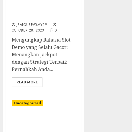
Gacor: Menangkan
Jackpot dengan Strategi
Terbaik
JEALOUSPYGMY29
OCTOBER 28, 2023
0
Mengungkap Rahasia Slot
Demo yang Selalu Gacor:
Menangkan Jackpot
dengan Strategi Terbaik
Pernahkah Anda...
READ MORE
Uncategorized
Slot Demo PG: Kombinasi
Antara Kesenangan dan
Keuntungan Tanpa